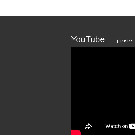
YouTube
please s