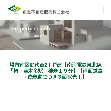
Property search
物件紹介
堺市南区庭代台2丁戸建【南海電鉄泉北線
「栂・美木多駅」徒歩１９分】【両面道路
+遊歩道につき３面採光！】