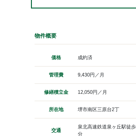
物件概要
価格
成約済
管理費
9,430円／月
修繕積立金
12,050円／月
所在地
堺市南区三原台2丁
泉北高速鉄道泉ヶ丘駅徒歩
交通
分