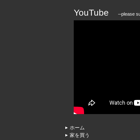
YouTube
please s
ホーム
家を買う