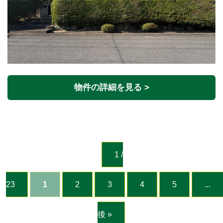
物件の詳細を見る >
1 /
23
1
2
3
4
5
...
後 »