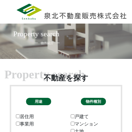
Property search
物件紹介
不動産を探す
居住用
戸建て
事業用
マンション
土地