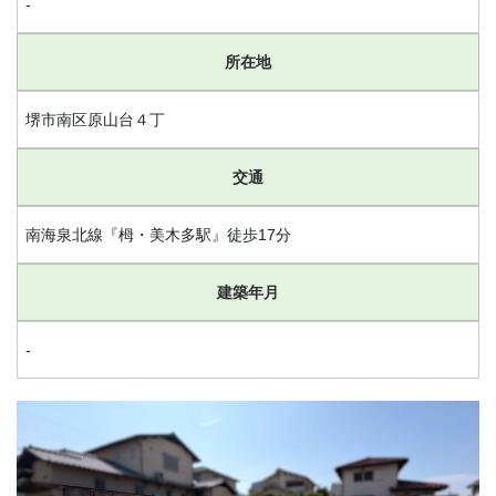
-
所在地
堺市南区原山台４丁
交通
南海泉北線『栂・美木多駅』徒歩17分
建築年月
-