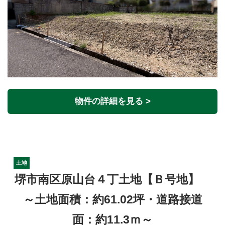
物件の詳細を見る >
土地
堺市南区原山台４丁土地【Ｂ号地】
～土地面積：約61.02坪・道路接道
面：約11.3ｍ～