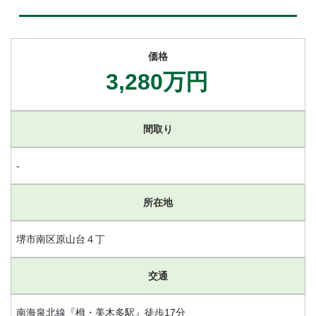
価格
3,280万円
間取り
-
所在地
堺市南区原山台４丁
交通
南海泉北線『栂・美木多駅』徒歩17分