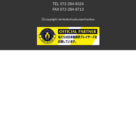
TEL 072-284-9324
FAX 072-284-9713
ⓒcopyright senbokuhudousanhanbai